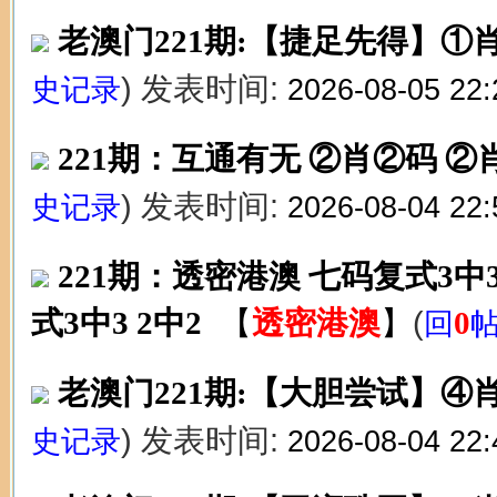
老澳门221期:【捷足先得】①
) 发表时间:
史记录
2026-08-05 22:
221期：互通有无 ②肖②码 ②
) 发表时间:
史记录
2026-08-04 22:
221期：透密港澳 七码复式3中3
透密港澳
(
式3中3 2中2
【
】
0
回
老澳门221期:【大胆尝试】④
) 发表时间:
史记录
2026-08-04 22: