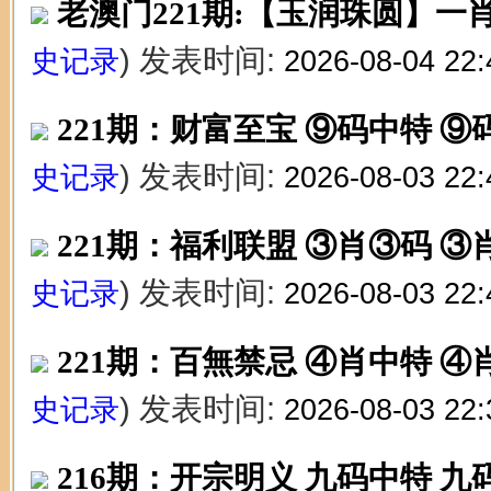
老澳门221期:【玉润珠圆】一
) 发表时间:
史记录
2026-08-04 22:
221期：财富至宝 ⑨码中特 ⑨
) 发表时间:
史记录
2026-08-03 22:
221期：福利联盟 ③肖③码 ③
) 发表时间:
史记录
2026-08-03 22:
221期：百無禁忌 ④肖中特 ④
) 发表时间:
史记录
2026-08-03 22:
216期：开宗明义 九码中特 九