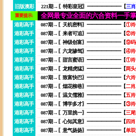
旧版澳彩
221期→〖特彩皇冠〗━━━━━━━【
三肖
全网最专业全面的六合资料一手
重要提示:
港彩高手
087期→〖天机密料〗━━━━━━━【
①肖
港彩高手
087期→〖来者可追〗━━━━━━━【
②肖
港彩高手
087期→〖神级创富〗━━━━━━━【
⑨码
港彩高手
087期→〖六龙骖驾〗━━━━━━━【
④肖
港彩高手
087期→〖甜言蜜语〗━━━━━━━【
①肖
港彩高手
087期→〖龙精虎猛〗━━━━━━━【
两头
港彩高手
087期→〖致富快巴〗━━━━━━━【
六肖
港彩高手
087期→〖烟花柳巷〗━━━━━━━【
二肖
港彩高手
087期→〖温文儒雅〗━━━━━━━【
五肖
港彩高手
087期→〖博学多才〗━━━━━━━【
③肖
港彩高手
087期→〖万里挑一〗━━━━━━━【
三尾
港彩高手
087期→〖心知其意〗━━━━━━━【
四肖
港彩高手
087期→〖意气扬扬〗━━━━━━━【
单双