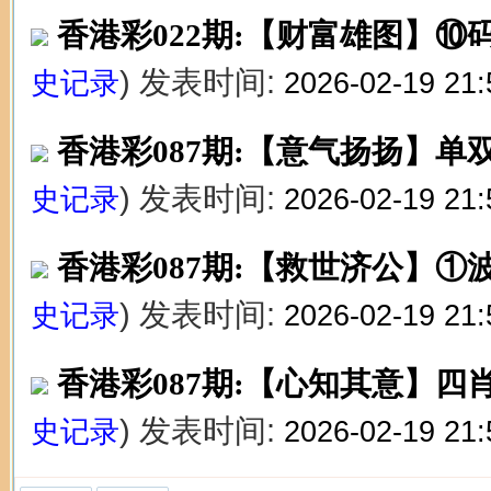
香港彩022期:【财富雄图】⑩
) 发表时间:
史记录
2026-02-19 21:
香港彩087期:【意气扬扬】单
) 发表时间:
史记录
2026-02-19 21:
香港彩087期:【救世济公】①
) 发表时间:
史记录
2026-02-19 21:
香港彩087期:【心知其意】四
) 发表时间:
史记录
2026-02-19 21: