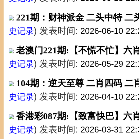
221期：财神派金 二头中特 二
) 发表时间:
史记录
2026-06-10 22:
老澳门221期:【不慌不忙】六
) 发表时间:
史记录
2026-05-29 22:
104期：逆天至尊 二肖四码 二
) 发表时间:
史记录
2026-04-10 22:
香港彩087期:【致富快巴】六
) 发表时间:
史记录
2026-03-31 22: