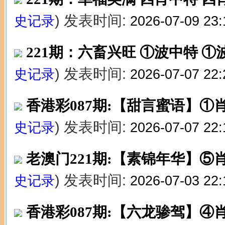
) 发表时间:
史记录
2026-07-09 23:
221期：六畜兴旺 ①波中特 ①
) 发表时间:
史记录
2026-07-07 22:
香港彩087期:【甜言蜜语】①
) 发表时间:
史记录
2026-07-07 22:
老澳门221期:【素锦年华】⑤
) 发表时间:
史记录
2026-07-03 22:
香港彩087期:【六龙骖驾】④