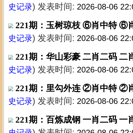
) 发表时间:
史记录
2026-08-06 22:
221期：玉树琼枝 ⑥肖中特 ⑥
) 发表时间:
史记录
2026-08-06 22:
221期：华山彩豪 二肖二码 二
) 发表时间:
史记录
2026-08-06 22:
221期：里勾外连 ②肖中特 ②
) 发表时间:
史记录
2026-08-06 22:
221期：百炼成钢 一肖二码 一
) 发表时间:
史记录
2026-08-06 22: