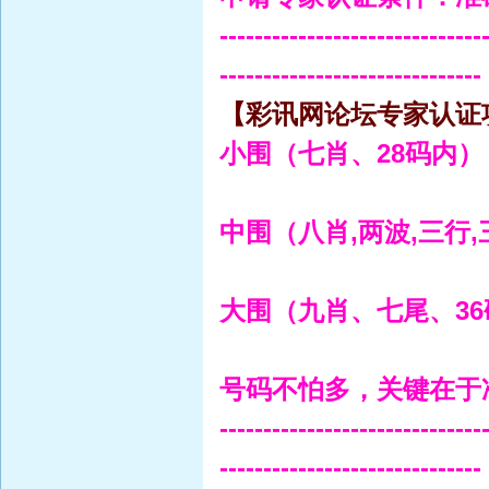
------------------------------
------------------------------
【彩讯网论坛专家认证
小围（七肖、28
中围（八肖,两波,三行,
大围（九肖、七尾、
号码不怕多，关键在于
------------------------------
------------------------------