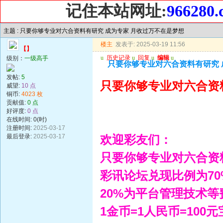
记住本站网址:
966280.
主题 : 只要你够专业对六合资料有研究 成为专家 月收过万不在是梦想
楼主
发表于: 2025-03-19 11:56
【】
u
历史记录
u
回复
u
编辑
u
级别：
一级高手
只要你够专业对六合资料有研究 
发帖:
5
只要你够专业对六合资
威望:
10 点
铜币:
4023 枚
贡献值:
0 点
好评度:
0 点
在线时间: 0(时)
注册时间:
2025-03-17
最后登录:
2025-03-17
欢迎彩友们：
只要你够专业对六合资
彩讯论坛兑现比例为70
20%为平台管理技术等
1金币=1人民币=100元