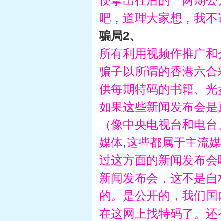
便拿出往后的一两期公
吧，道理大家想，我不
骗局2、
所有利用视频作推广和
骗子以所谓的香港六合
供每期特码的书籍、光
如果这些新闻发布会是
（像中央电视台和电台
媒体,这些都属于主流
过这方面的新闻发布会
新闻发布会，这不是自
的。是公开的，我们国
在这网上找特码了。还