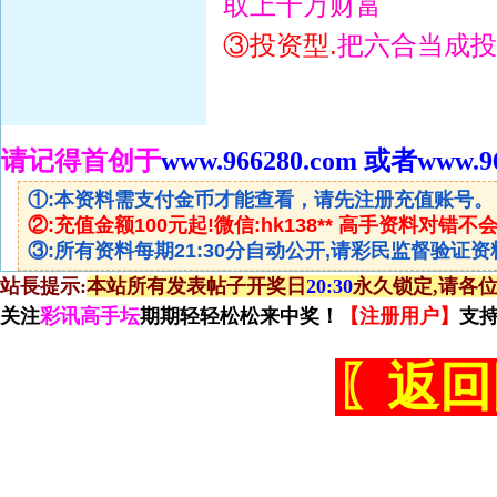
取上千万财富
③投资型.
把六合当成投
请记得首创于
www.966280.com 或者www.96
①:本资料需支付金币才能查看，请先注册充值账号。
②:充值金额100元起!微信:hk138** 高手资料对
③:所有资料每期21:30分自动公开,请彩民监督验证资
站長提示:
本站所有发表帖子开奖日
20:30
永久锁定,请各
关注
彩讯高手坛
期期轻轻松松来中奖！
【注册用户】
支
〖返回