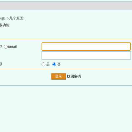
有如下几个原因:
索功能
户名
Email
录
是
否
找回密码